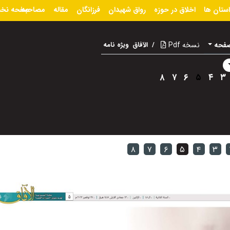
استان ها
اخلاق در حوزه
رواق شهیدان
فرزانگان
مقاله
مصاحبه
صفحه نخ
صفحه
نسخه Pdf
/
الآفاق
ویژه نامه
۸
۷
۶
۵
۴
۳
۸
۷
۶
۵
۴
۳