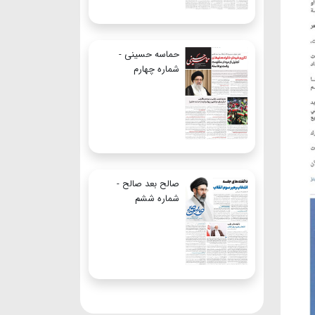
حماسه حسینی -
شماره چهارم
صالح بعد صالح -
شماره ششم