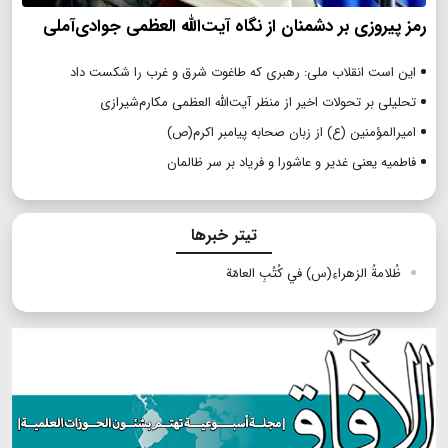
رمز پیروزی بر دشمنان از نگاه آیت‌الله العظمی جوادی‌آملی
این است انقلاب ملی: رهبری که طاغوت شرق و غرب را شکست داد
تحلیلی بر تحولات اخیر از منظر آیت‌الله العظمی مکارم‌شیرازی
امیرالمؤمنین (ع) از زبان صحابه پیامبر اکرم(ص)
فاطمیه یعنی غدیر و عاشورا و فریاد بر سر ظالمان
تیتر خبرها
ظُلامةُ الزهراءِ(س) في كُتُبِ العامّة