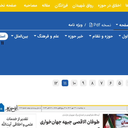
ا
اخلاق در حوزه
رواق شهیدان
فرزانگان
مقاله
مصاحبه
صفحه نخ
صفحه
نسخه Pdf
/
ویژه نامه
ول
حوزه و نظام
خبر حوزه
علم و فرهنگ
بین‌الملل
استا
۱۱
۱۲
۱۱
۱۰
۹
۸
۷
۶
۵