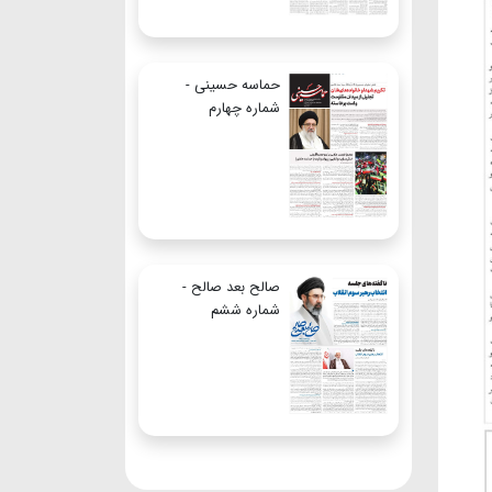
حماسه حسینی -
شماره چهارم
صالح بعد صالح -
شماره ششم