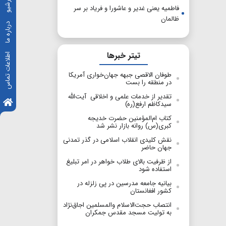
آرشیو
فاطمیه یعنی غدیر و عاشورا و فریاد بر سر
ظالمان
درباره ما
تیتر خبرها
اطلاعات تماس
طوفان الاقصی جبهه جهان‌خواری آمریکا
در منطقه را بست
تقدیر از خدمات علمی و اخلاقی آیت‌الله
سید‌کاظم ارفع(ره)
کتاب ام‌المؤمنین حضرت خدیجه
کبری(س) روانه بازار نشر شد
نقش کلیدی انقلاب اسلامی در گذر تمدنی
جهان حاضر
از ظرفیت بالای طلاب خواهر در امر تبلیغ
استفاده شود
بیانیه جامعه مدرسین در پی زلزله در
کشور افغانستان
انتصاب حجت‌الاسلام والمسلمین اجاق‌نژاد
به تولیت مسجد مقدس جمکران