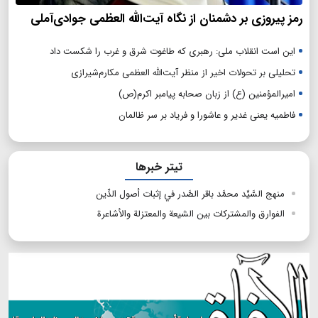
رمز پیروزی بر دشمنان از نگاه آیت‌الله العظمی جوادی‌آملی
این است انقلاب ملی: رهبری که طاغوت شرق و غرب را شکست داد
تحلیلی بر تحولات اخیر از منظر آیت‌الله العظمی مکارم‌شیرازی
امیرالمؤمنین (ع) از زبان صحابه پیامبر اکرم(ص)
فاطمیه یعنی غدیر و عاشورا و فریاد بر سر ظالمان
تیتر خبرها
منهج السَّيِّد محمَّد باقر الصَّدر في إثبات أصول الدِّين
الفوارق والمشترکات بین الشیعة والمعتزلة والأشاعرة