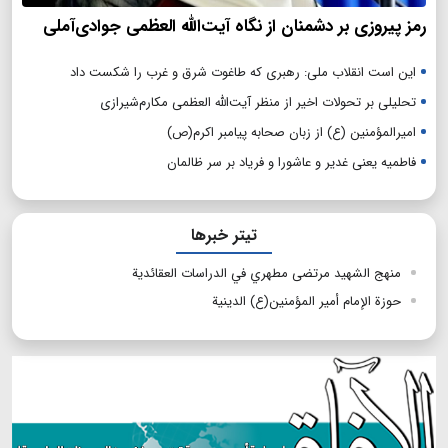
رمز پیروزی بر دشمنان از نگاه آیت‌الله العظمی جوادی‌آملی
این است انقلاب ملی: رهبری که طاغوت شرق و غرب را شکست داد
تحلیلی بر تحولات اخیر از منظر آیت‌الله العظمی مکارم‌شیرازی
امیرالمؤمنین (ع) از زبان صحابه پیامبر اکرم(ص)
فاطمیه یعنی غدیر و عاشورا و فریاد بر سر ظالمان
تیتر خبرها
منهج الشهيد مرتضى مطهري في الدراسات العقائدية
حوزة الإمام أمير المؤمنين(ع) الدینیة