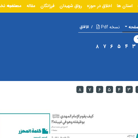
استان ها
اخلاق در حوزه
رواق شهیدان
فرزانگان
مقاله
مصاحبه
صفحه نخ
صفحه
نسخه Pdf
/
الآفاق
۸
۷
۶
۵
۴
۳
۸
۷
۶
۵
۴
۳