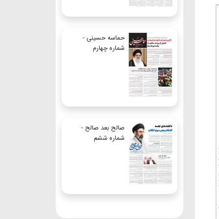
حماسه حسینی -
شماره چهارم
صالح بعد صالح -
شماره ششم