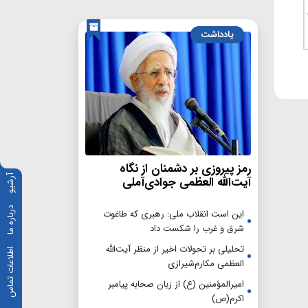
یادداشت
رمز پیروزی بر دشمنان از نگاه
آرشیو
آیت‌الله العظمی جوادی‌آملی
درباره ما
این است انقلاب ملی: رهبری که طاغوت
شرق و غرب را شکست داد
تحلیلی بر تحولات اخیر از منظر آیت‌الله
اطلاعات تماس
العظمی مکارم‌شیرازی
امیرالمؤمنین (ع) از زبان صحابه پیامبر
اکرم(ص)