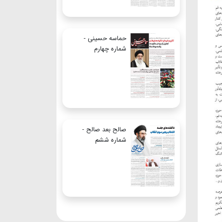
حماسه حسینی -
شماره چهارم
صالح بعد صالح -
شماره ششم