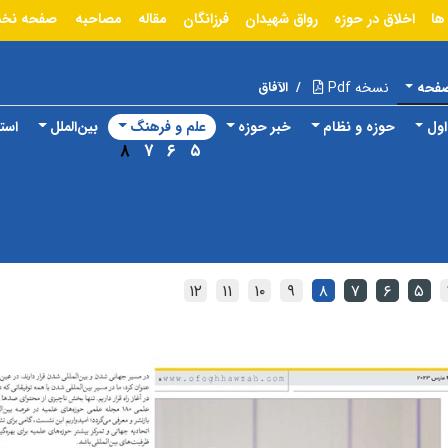
ها
اخلاق در حوزه
رواق شهیدان
فرزانگان
مقاله
مصاحبه
صفحه نخ
صفحه
نسخه Pdf
/
الآفاق
ول
حوزه و نظام
خبر حوزه
علم و فرهنگ
بین‌الملل
استا
۸
۷
۶
۵
۱۲
۱۱
۱۰
۹
۸
۷
۶
۵