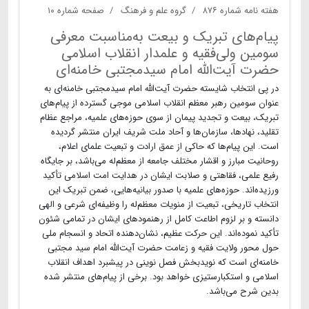
هفته نامه شماره ۸۷۶
گروه علم و فرهنگ
صفحه شماره ۱۰
پیام‌های تبریک و بیعت به‌مناسبت معرفی
سومین ولی‌فقیه و علمدار انقلاب اسلامی
حضرت آیت‌الله امام سیدمجتبی خامنه‌ای
در پی انتخاب شایسته حضرت آیت‌الله امام سیدمجتبی خامنه‌ای به
عنوان سومین رهبر معظم انقلاب اسلامی موجی گسترده از پیام‌های
تبریک، بیعت و تجدید پیمان از سوی حوزه‌های علمیه، مراجع عظام
تقلید، نهادها، سازمان‌ها و آحاد ملت شریف ایران منتشر گردیده
است. این پیام‌ها که حاکی از عمق ارادت و تبعیت علمای اعلام،
روحانیت مبارز و اقشار مختلف جامعه از معظم‌له می‌باشد، بر جایگاه
رفیع علمی، فقاهتی و صلابت ایشان در هدایت امت اسلامی تأکید
ورزیده‌اند. حوزه‌های علمیه با صدور بیانیه‌هایی، ضمن تبریک این
انتخاب تاریخی، تبعیت از منویات معظم‌له را وظیفه‌ای شرعی و الهی
دانسته و بر لزوم اطاعت کامل از رهنمودهای ایشان در تمامی شئون
تأکید نموده‌اند. این حرکت عظیم، نشان‌دهنده اتحاد و انسجام ملی
حول محور ولایت فقیه و زعامت حضرت آیت‌الله امام سید مجتبی
خامنه‌ای است که نویدبخش فصل نوینی در پیشبرد اهداف انقلاب
اسلامی و استکبارستیزی خواهد بود. برخی از پیام‌های منتشر شده
بدین شرح می‌باشد.