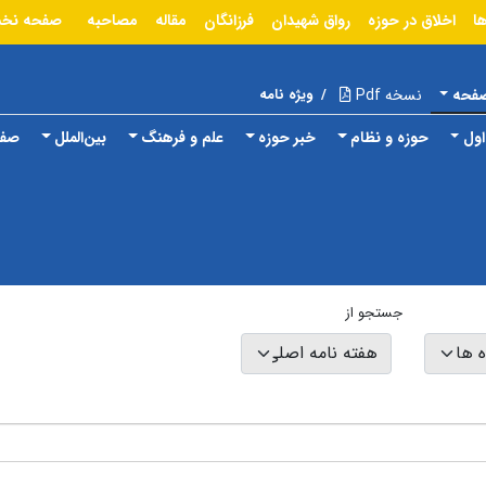
ا
اخلاق در حوزه
رواق شهیدان
فرزانگان
مقاله
مصاحبه
صفحه نخ
صفحه
نسخه Pdf
/
ویژه نامه
ول
حوزه و نظام
خبر حوزه
علم و فرهنگ
بین‌الملل
صفح
جستجو از