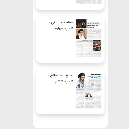
حماسه حسینی -
شماره چهارم
صالح بعد صالح -
شماره ششم