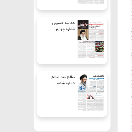
حماسه حسینی -
شماره چهارم
صالح بعد صالح -
شماره ششم