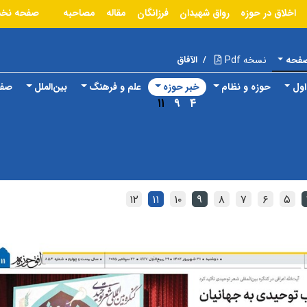
اخلاق در حوزه
رواق شهیدان
فرزانگان
مقاله
مصاحبه
صفحه نخ
صفحه
نسخه Pdf
/
الآفاق
ول
حوزه و نظام
خبر حوزه
علم و فرهنگ
بین‌الملل
صفح
۱۱
۹
۴
۱۲
۱۱
۱۰
۹
۸
۷
۶
۵